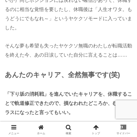
いが）同じポジションには戻れない確信があって、休職す
るのに相当な覚悟を要したし、休職後は「人生オワタ。も
うどうにでもなれ～」というヤケクソモードに入っていま
した。
そんな夢も希望も失ったヤケクソ無職のわたしが転職活動
を終えた今、あの日涙していた自分に言えることは……
あんたのキャリア、全然無事です(笑)
「下り坂の消耗戦」を進んでいたキャリアを、
休職するこ
とで
軌道修正できたので、損なわれたどころか、むしろプ
ラスになったと言ってもいい。
というわけで、
メニュー
ホーム
検索
トップ
サイドバー